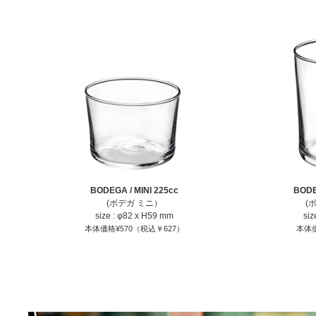
BODEGA / MINI 225cc
BODE
(ボデガ ミニ）
(
size : φ82 x H59 mm
siz
本体価格¥570（税込￥627）
本体価