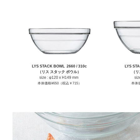
LYS STACK BOWL 2660 / 310c
LYS STA
（リス スタック ボウル）
（リ
size : φ120 x H149 mm
siz
本体価格¥650（税込￥715）
本体価