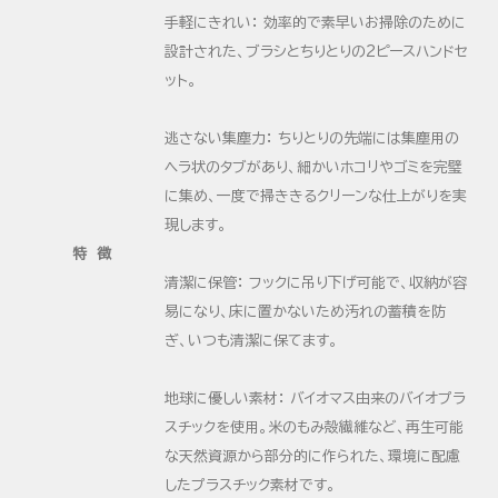
手軽にきれい： 効率的で素早いお掃除のために
設計された、ブラシとちりとりの2ピースハンドセ
ット。
逃さない集塵力： ちりとりの先端には集塵用の
ヘラ状のタブがあり、細かいホコリやゴミを完璧
に集め、一度で掃ききるクリーンな仕上がりを実
現します。
特 徴
清潔に保管： フックに吊り下げ可能で、収納が容
易になり、床に置かないため汚れの蓄積を防
ぎ、いつも清潔に保てます。
地球に優しい素材： バイオマス由来のバイオプラ
スチックを使用。米のもみ殻繊維など、再生可能
な天然資源から部分的に作られた、環境に配慮
したプラスチック素材です。