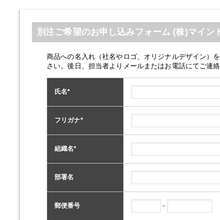
別注ご希望のお申し込みフォーム (株)マイン
商品への名入れ（社名やロゴ、オリジナルデザイン）
さい。後日、担当者よりメールまたはお電話にてご連
氏名
*
フリガナ
*
組織名
*
部署名
－
郵便番号